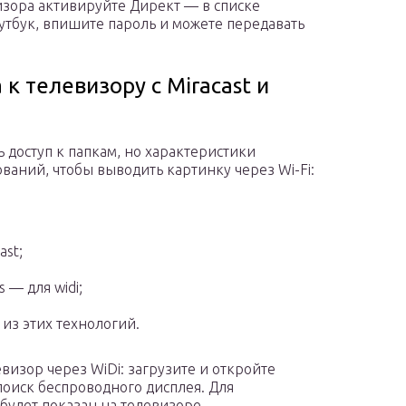
изора активируйте Директ — в списке
тбук, впишите пароль и можете передавать
к телевизору с Miracast и
 доступ к папкам, но характеристики
ваний, чтобы выводить картинку через Wi-Fi:
ast;
 — для widi;
из этих технологий.
визор через WiDi: загрузите и откройте
е поиск беспроводного дисплея. Для
будет показан на телевизоре.