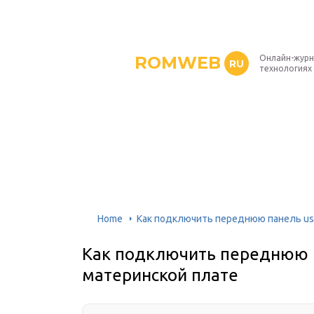
ROMWEB
Онлайн-журн
RU
технологиях
Home
Как подключить переднюю панель usb
Как подключить переднюю п
материнской плате