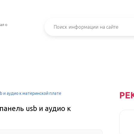
ал о
РЕ
 и аудио к материнской плате
анель usb и аудио к