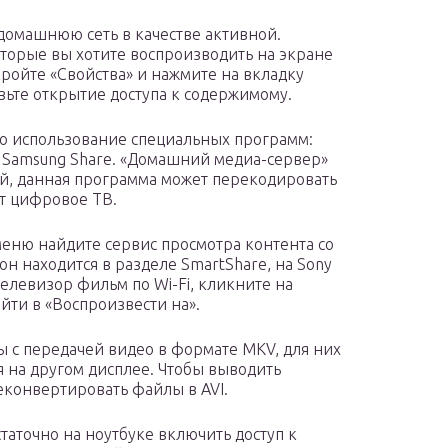
домашнюю сеть в качестве активной.
торые вы хотите воспроизводить на экране
кройте «Свойства» и нажмите на вкладку
вьте открытие доступа к содержимому.
то использование специальных программ:
 Samsung Share. «Домашний медиа-сервер»
ой, данная программа может перекодировать
т цифровое ТВ.
меню найдите сервис просмотра контента со
 он находится в разделе SmartShare, на Sony
елевизор фильм по Wi-Fi, кликните на
йти в «Воспроизвести на».
ы с передачей видео в формате MKV, для них
 на другом дисплее. Чтобы выводить
реконвертировать файлы в AVI.
остаточно на ноутбуке включить доступ к