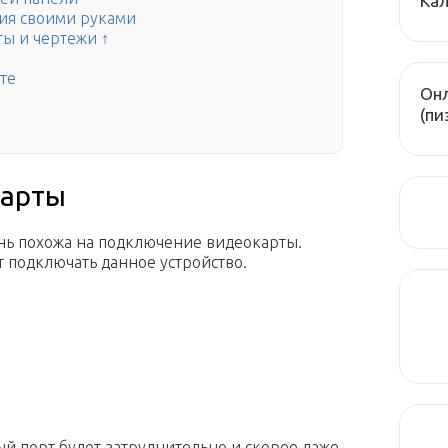
Кал
ия своими руками
ы и чертежи ↑
те
Онл
(пи
карты
нь похожа на подключение видеокарты.
т подключать данное устройство.
й порт будет затруднительно и скорее даже