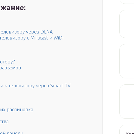
жание:
телевизору через DLNA
елевизору с Miracast и WiDi
ютеру?
 разъемов
е
 к телевизору через Smart TV
 их распиновка
ства
ей панели