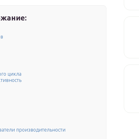
жание:
ов
го цикла
тивность
затели производительности