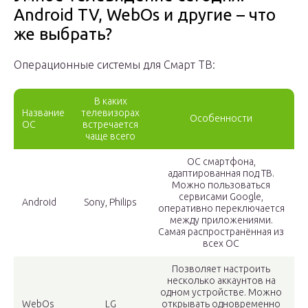
Аndroid TV, WebОs и другие – что
же выбрать?
Операционные системы для Смарт ТВ:
В каких
Название
телевизорах
Особенности
ОС
встречается
чаще всего
ОС смартфона,
адаптированная под ТВ.
Можно пользоваться
сервисами Google,
Аndroid
Sony, Philips
оперативно переключается
между приложениями.
Самая распространённая из
всех ОС
Позволяет настроить
несколько аккаунтов на
одном устройстве. Можно
WebОs
LG
открывать одновременно