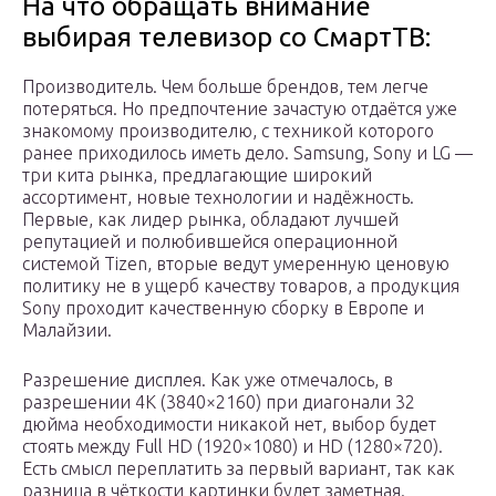
На что обращать внимание
выбирая телевизор со СмартТВ:
Производитель. Чем больше брендов, тем легче
потеряться. Но предпочтение зачастую отдаётся уже
знакомому производителю, с техникой которого
ранее приходилось иметь дело. Samsung, Sony и LG —
три кита рынка, предлагающие широкий
ассортимент, новые технологии и надёжность.
Первые, как лидер рынка, обладают лучшей
репутацией и полюбившейся операционной
системой Tizen, вторые ведут умеренную ценовую
политику не в ущерб качеству товаров, а продукция
Sony проходит качественную сборку в Европе и
Малайзии.
Разрешение дисплея. Как уже отмечалось, в
разрешении 4K (3840×2160) при диагонали 32
дюйма необходимости никакой нет, выбор будет
стоять между Full HD (1920×1080) и HD (1280×720).
Есть смысл переплатить за первый вариант, так как
разница в чёткости картинки будет заметная.