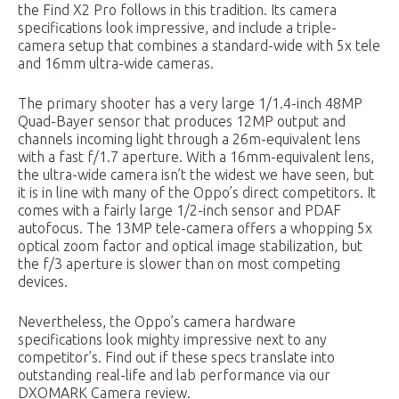
the Find X2 Pro follows in this tradition. Its camera
specifications look impressive, and include a triple-
camera setup that combines a standard-wide with 5x tele
and 16mm ultra-wide cameras.
The primary shooter has a very large 1/1.4-inch 48MP
Quad-Bayer sensor that produces 12MP output and
channels incoming light through a 26m-equivalent lens
with a fast f/1.7 aperture. With a 16mm-equivalent lens,
the ultra-wide camera isn’t the widest we have seen, but
it is in line with many of the Oppo’s direct competitors. It
comes with a fairly large 1/2-inch sensor and PDAF
autofocus. The 13MP tele-camera offers a whopping 5x
optical zoom factor and optical image stabilization, but
the f/3 aperture is slower than on most competing
devices.
Nevertheless, the Oppo’s camera hardware
specifications look mighty impressive next to any
competitor’s. Find out if these specs translate into
outstanding real-life and lab performance via our
DXOMARK Camera review.