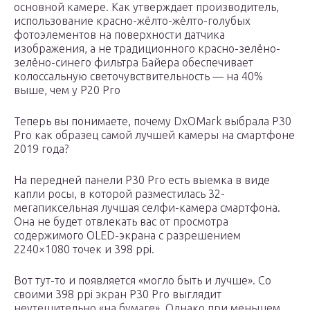
основной камере. Как утверждает производитель,
использование красно-жёлто-жёлто-голубых
фотоэлементов на поверхности датчика
изображения, а не традиционного красно-зелёно-
зелёно-синего фильтра Байера обеспечивает
колоссальную светочувствительность — на 40%
выше, чем у P20 Pro
Теперь вы понимаете, почему DxOMark выбрала P30
Pro как образец самой лучшей камеры на смартфоне
2019 года?
На передней панели P30 Pro есть выемка в виде
капли росы, в которой разместилась 32-
мегапиксельная лучшая селфи-камера смартфона.
Она не будет отвлекать вас от просмотра
содержимого OLED-экрана с разрешением
2240×1080 точек и 398 ppi.
Вот тут-то и появляется «могло быть и лучше». Со
своими 398 ppi экран P30 Pro выглядит
неутешительно «на бумаге». Однако при меньшем