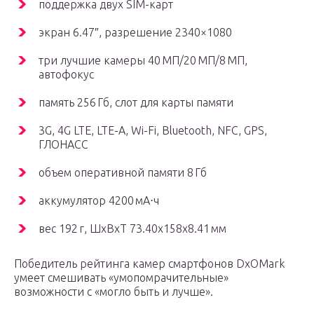
поддержка двух SIM-карт
экран 6.47″, разрешение 2340×1080
три лучшие камеры 40 МП/20 МП/8 МП,
автофокус
память 256 Гб, слот для карты памяти
3G, 4G LTE, LTE-A, Wi-Fi, Bluetooth, NFC, GPS,
ГЛОНАСС
объем оперативной памяти 8 Гб
аккумулятор 4200 мА⋅ч
вес 192 г, ШxВxТ 73.40x158x8.41 мм
Победитель рейтинга камер смартфонов DxOMark
умеет смешивать «умопомрачительные»
возможности с «могло быть и лучше».