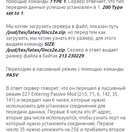
помощью команды
TYPE 1
. Сервер отвечает, что тип
передачи данных успешно установлен в 1.
200 Type
set to 1
.
Мы хотим загрузить сервера в файл, показан путь
/pud/tex/latex/llncs2e.zip
, но перед тем как
загрузить, мы хотим узнать его размер, для этого
выдаем команду
SIZE
/pud/tex/latex/llncs2e.zip
. Сервер в ответ выдает
размер файла в байтах
213 230229
.
Переходим в пассивный режим с помощью команды
PASV
.
В ответ сервер говорит, что он перешел в пассивный
режим 227 Entering Passive Mod (213, 71, 6, 142, 35,
141) и передает нам 6 чисел, которые нужно
использовать для установки соединения для
передачи данных. Первые 4 числа это IP-адрес,
вторые два числа используются, чтобы узнать порт на
который нужно установить соединение. Первое
число 35 нужно умножить на 256 и прибавить второе