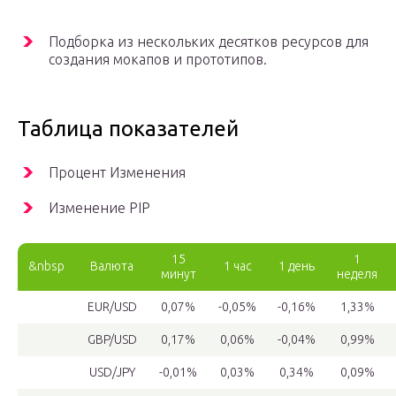
Подборка из нескольких десятков ресурсов для
создания мокапов и прототипов.
Таблица показателей
Процент Изменения
Изменение PIP
15
1
&nbsp
Валюта
1 час
1 день
минут
неделя
EUR/USD
0,07%
-0,05%
-0,16%
1,33%
GBP/USD
0,17%
0,06%
-0,04%
0,99%
USD/JPY
-0,01%
0,03%
0,34%
0,09%