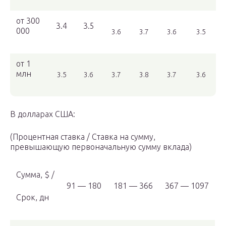
от 300
3.4
3.5
000
3.6
3.7
3.6
3.5
от 1
млн
3.5
3.6
3.7
3.8
3.7
3.6
В долларах США:
(Процентная ставка / Ставка на сумму,
превышающую первоначальную сумму вклада)
Сумма, $ /
91 — 180
181 — 366
367 — 1097
Срок, дн