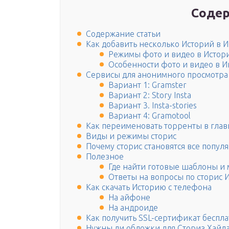
Содер
Содержание статьи
Как добавить несколько Историй в И
Режимы фото и видео в Истор
Особенности фото и видео в И
Сервисы для анонимного просмотра
Вариант 1: Gramster
Вариант 2: Story Insta
Вариант 3. Insta-stories
Вариант 4: Gramotool
Как переименовать торренты в глав
Виды и режимы сторис
Почему сторис становятся все попул
Полезное
Где найти готовые шаблоны и 
Ответы на вопросы по сторис 
Как скачать Историю с телефона
На айфоне
На андроиде
Как получить SSL-сертификат беспл
Нужны ли обложки для Сториз Хайл