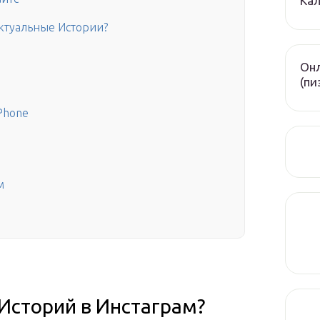
Кал
Актуальные Истории?
Онл
(пи
iPhone
м
Историй в Инстаграм?