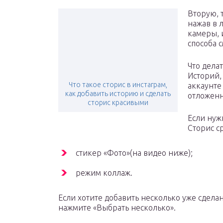
Вторую, 
нажав в 
камеры, 
способа с
Что делат
Историй,
Что такое сторис в инстаграм,
аккаунте
как добавить историю и сделать
отложенн
сторис красивыми
Если нуж
Сторис ср
стикер «Фото»(на видео ниже);
режим коллаж.
Если хотите добавить несколько уже сдела
нажмите «Выбрать несколько».