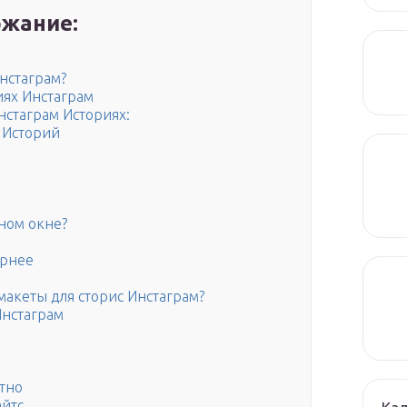
жание:
нстаграм?
иях Инстаграм
нстаграм Историях:
 Историй
ном окне?
ярнее
макеты для сторис Инстаграм?
Инстаграм
атно
айтс