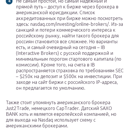
Не самый простой, но самый надежный и
прямой путь – доступ к бирже через брокера в
американской юрисдикции. Список
аккредитованных при бирже можно посмотреть
здесь: nasdaq.com/investing/online-brokers/. Из-за
санкций и потери коммерческого интереса к
российскому рынку, найти такого брокера для
россиян становится все сложнее. Но варианты
есть, и самый очевидный на сегодня – IB
(Interactive Brokers) с русской поддержкой и
минимальным порогом стартового капитала (по
комиссии). Кроме того, на счета в IB
распространяется страховка по требованиям SEC
– $250к на депозит и $500к на инвестиции. При
заходе на сайт биржи с российского IP-адреса,
он предлагается по умолчанию.
Также стоит упомянуть американского брокера
Just2Trade, немецкого CapTrader. Датский SAXO
BANK хоть и является европейской компанией, но
для выхода на Nasdaq использует схему с
американскими брокерами.