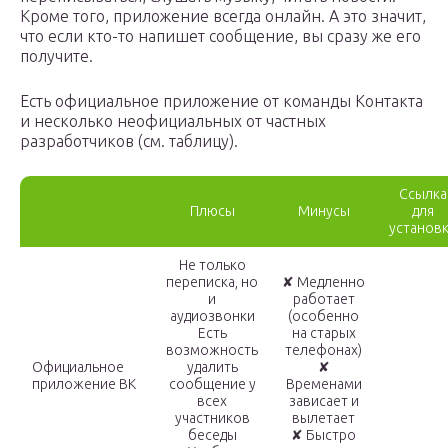
Кроме того, приложение всегда онлайн. А это значит,
что если кто-то напишет сообщение, вы сразу же его
получите.
Есть официальное приложение от команды Контакта
и несколько неофициальных от частных
разработчиков (см. таблицу).
Ссылка
Плюсы
Минусы
для
установ
Не только
переписка, но
✘ Медленно
и
работает
аудиозвонки
(особенно
Есть
на старых
возможность
телефонах)
Официальное
удалить
✘
приложение ВК
сообщение у
Временами
всех
зависает и
участников
вылетает
беседы
✘ Быстро