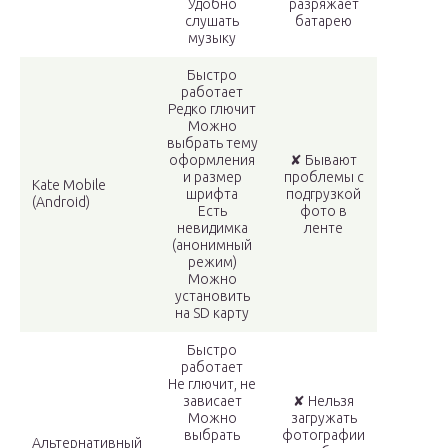
Удобно
разряжает
слушать
батарею
музыку
Быстро
работает
Редко глючит
Можно
выбрать тему
оформления
✘ Бывают
и размер
проблемы с
Kate Mobile
шрифта
подгрузкой
(Android)
Есть
фото в
невидимка
ленте
(анонимный
режим)
Можно
установить
на SD карту
Быстро
работает
Не глючит, не
зависает
✘ Нельзя
Можно
загружать
выбрать
фотографии
Альтернативный