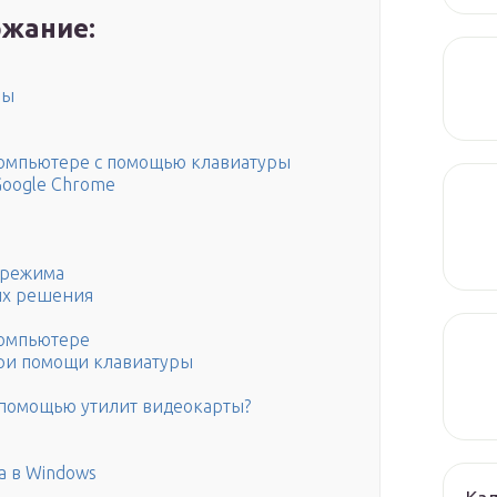
жание:
мы
компьютере с помощью клавиатуры
oogle Chrome
 режима
их решения
компьютере
ри помощи клавиатуры
 помощью утилит видеокарты?
а в Windows