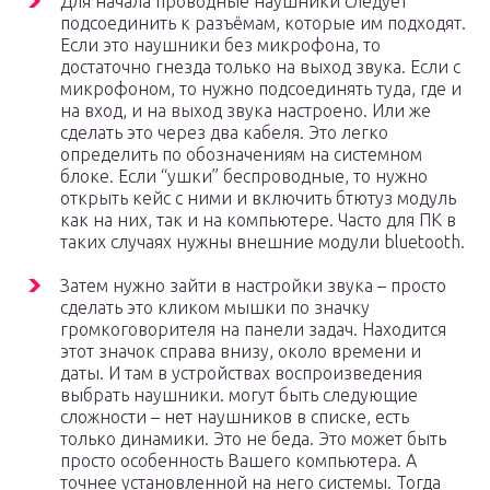
Для начала проводные наушники следует
подсоединить к разъёмам, которые им подходят.
Если это наушники без микрофона, то
достаточно гнезда только на выход звука. Если с
микрофоном, то нужно подсоединять туда, где и
на вход, и на выход звука настроено. Или же
сделать это через два кабеля. Это легко
определить по обозначениям на системном
блоке. Если “ушки” беспроводные, то нужно
открыть кейс с ними и включить бтютуз модуль
как на них, так и на компьютере. Часто для ПК в
таких случаях нужны внешние модули bluetooth.
Затем нужно зайти в настройки звука – просто
сделать это кликом мышки по значку
громкоговорителя на панели задач. Находится
этот значок справа внизу, около времени и
даты. И там в устройствах воспроизведения
выбрать наушники. могут быть следующие
сложности – нет наушников в списке, есть
только динамики. Это не беда. Это может быть
просто особенность Вашего компьютера. А
точнее установленной на него системы. Тогда