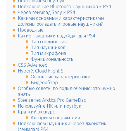
Подключаем ноутбук
Подключение Bluetooth-наушников к PS4
Через геймпад Sony к PS4
Какими основными характеристиками
должны обладать игровые наушники?
Проводные
Какие наушники подойдут для PS4
Тип соединения
Тип наушников
Тип микрофона
Функциональность
CSS Advanced
HyperX Cloud Flight S
Основные характеристики
Видеообзор
Особые советы по подключению: это нужно
знать
Steelseries Arctics Pro GameDac
Используйте ПК или ноутбук
Краткий экскурс
Алгоритм сопряжения
Подключаем наушники через джойстик
(геймпад) PS4