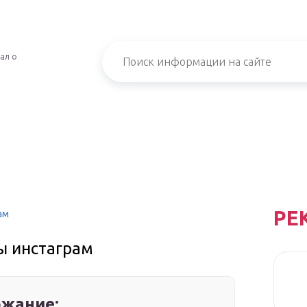
ал о
РЕ
ам
ы инстаграм
жание: