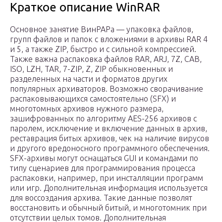
Краткое описание WinRAR
Основное занятие ВинРАРа — упаковка файлов,
групп файлов и папок с вложениями в архивы RAR 4
и 5, а также ZIP, быстро и с сильной компрессией.
Также важна распаковка файлов RAR, ARJ, 7Z, CAB,
ISO, LZH, TAR, 7-ZIP, Z, ZIP обыкновенных и
разделенных на части и форматов других
популярных архиваторов. Возможно сворачивание
распаковывающихся самостоятельно (SFX) и
многотомных архивов нужного размера,
зашифрованных по алгоритму AES-256 архивов с
паролем, исключение и включение данных в архив,
реставрация битых архивов, чек на наличие вирусов
и другого вредоносного программного обеспечения.
SFX-архивы могут оснащаться GUI и командами по
типу сценариев для программирования процесса
распаковки, например, при инсталляции программ
или игр. Дополнительная информация используется
для воссоздания архива. Такие данные позволят
восстановить и обычный битый, и многотомник при
отсутствии целых томов. Дополнительная