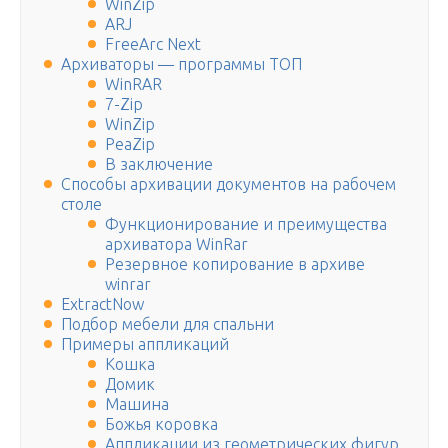
WinZip
ARJ
FreeArc Next
Архиваторы — программы ТОП
WinRAR
7-Zip
WinZip
PeaZip
В заключение
Способы архивации документов на рабочем
столе
Функционирование и преимущества
архиватора WinRar
Резервное копирование в архиве
winrar
ExtractNow
Подбор мебели для спальни
Примеры аппликаций
Кошка
Домик
Машина
Божья коровка
Аппликации из геометрических фигур