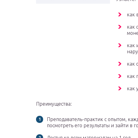
как 
как 
моне
как 
нар
как 
как 
как 
Преимущества:
Преподаватель-практик с опытом, каж
посмотреть его результаты и зайти в го
Доступ ко всем материалам на 1 год.