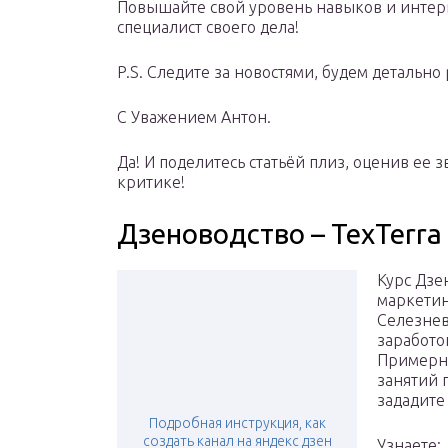
Повышайте свой уровень навыков и интерн
специалист своего дела!
P.S. Следите за новостями, будем детально 
С Уважением Антон.
Да! И поделитесь статьёй плиз, оценив ее 
критике!
Дзеноводство – TexTerra
Курс Дзе
маркетин
Селезнев.
заработо
Примерно
занятий 
зададите
Подробная инструкция, как
создать канал на яндекс дзен
Узнаете: