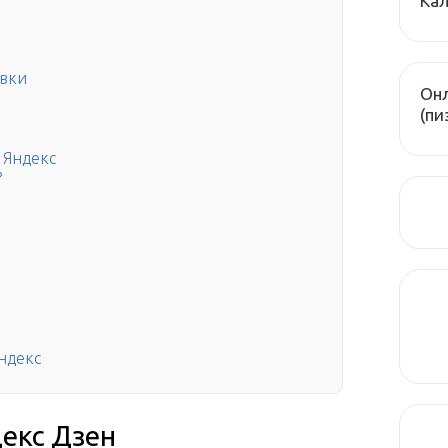
Кал
ивки
Онл
(пи
 Яндекс
?
ндекс
екс Дзен