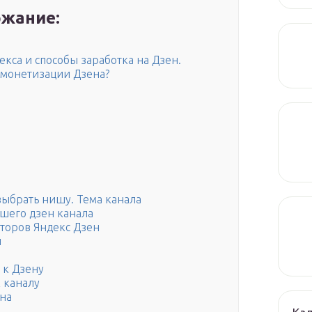
жание:
кса и способы заработка на Дзен.
в монетизации Дзена?
 выбрать нишу. Тема канала
шего дзен канала
торов Яндекс Дзен
н
 к Дзену
 каналу
ена